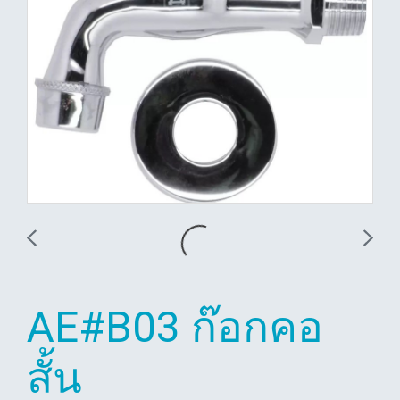
AE#B03 ก๊อกคอ
สั้น