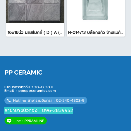
16x16นิ้ว นกสโมกกี้ ( D ) A (Pack6)
N-014/13 บล็อกแก้ว ช้างแแก้ว WOW หยาดเพชร ( 24x11.5x8 cm.)
PP CERAMIC
เปิดบริการทุกวัน 7.30-17.30 น.
Email :
pp@ppceramics.com
สาขาบางบัวทอง : 096-2839952