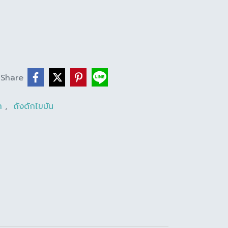
Share
้ำ
,
ถังดักไขมัน