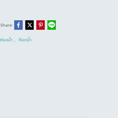
Share
นห้องน้ำ
,
ก๊อกน้ำ