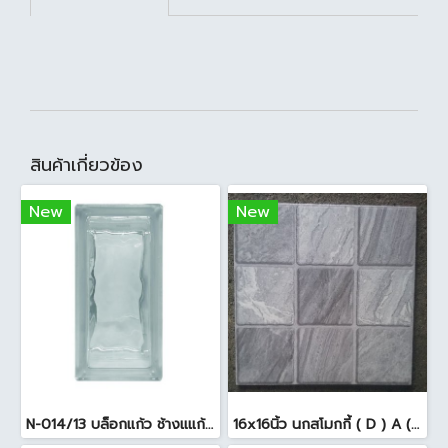
สินค้าเกี่ยวข้อง
New
New
N-014/13 บล็อกแก้ว ช้างแแก้ว WOW หยาดเพชร ( 24x11.5x8 cm.)
16x16นิ้ว นกสโมกกี้ ( D ) A (Pack6)