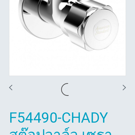
F54490-CHADY
สต๊อปวาล์ว เซรา