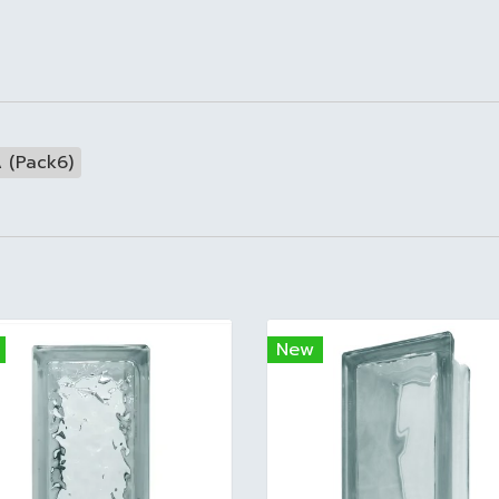
 A (Pack6)
New