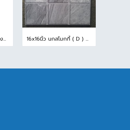
N-003/13 บล็อกแก้ว ช้างแก้ว WOW พริ้วแก้ว ( 24x11.5x8cm )
16x16นิ้ว นกสโมกกี้ ( D ) A (Pack6)