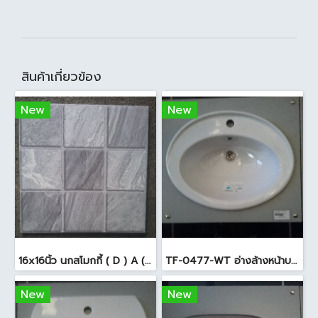
สินค้าเกี่ยวข้อง
New
New
16x16นิ้ว นกสโมกกี้ ( D ) A (Pack6)
TF-0477-WT อ่างล้างหน้าบนเคาน์เตอร์ สีขาว
New
New