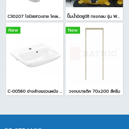
C30207 โถปัสสาวะชาย โคลเอ สีขาว
ปั๊มน้ำมิตซูบิชิ ทรงกลม รุ่น WP-205R
New
New
C-00580 อ่างล้างแขวนผนัง เซิร์ฟ S 1รู สีขาว
วงกบบาธติค 70x200 สีครีม