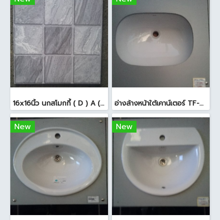
16x16นิ้ว นกสโมกกี้ ( D ) A (Pack6)
อ่างล้างหน้าใต้เคาน์เตอร์ TF-0458 สีขาว
New
New