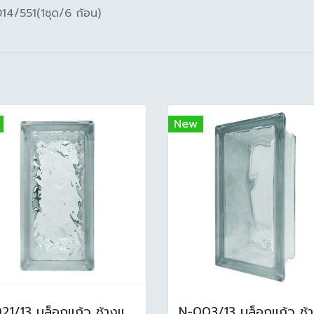
14/551(1ชุด/6 ก้อน)
New
N-021/13 บล็อกแก้ว ช้างแก้ว WOW แก้วประดับฟ้า ( 24X11.5X8cm )