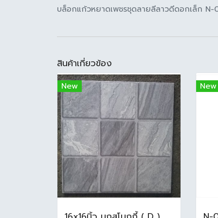
บล็อกแก้วหยาดเพชรชุดลายลีลาวดีดอกเล็ก N-0
สินค้าเกี่ยวข้อง
New
New
16x16นิ้ว นกสโมกกี้ ( D ) A (Pack6)