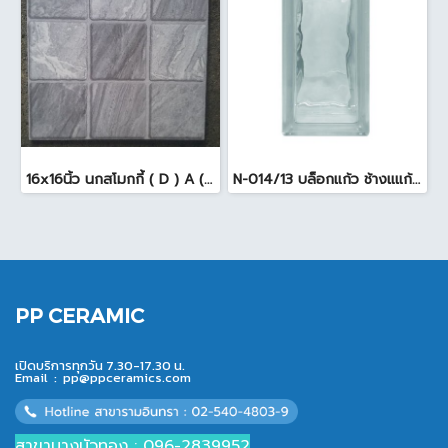
16x16นิ้ว นกสโมกกี้ ( D ) A (Pack6)
N-014/13 บล็อกแก้ว ช้างแแก้ว WOW หยาดเพชร ( 24x11.5x8 cm.)
PP CERAMIC
เปิดบริการทุกวัน 7.30-17.30 น.
Email :
pp@ppceramics.com
สาขาบางบัวทอง : 096-2839952