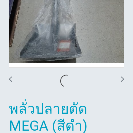
พลั่วปลายตัด
MEGA (สีดำ)