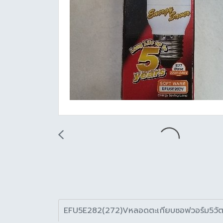
EFU5E282(272)Vหลอดตะเกียบซอฟวอร์ม5วัต