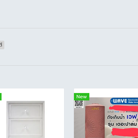
์
New