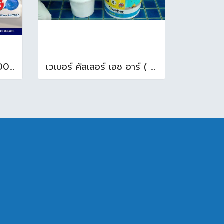
WAVE THE PALM - 1000L ถังเก็บน้ำ ( ท่อใน+ลูกลอย ) สีแดงสยาม
เวเบอร์ คัลเลอร์ เอช อาร์ ( ยาแนวสระว่ายน้ำ ) 18.5 กก. สีดำ