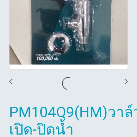
PM104Q9(HM)วาล์
เปิด-ปิดน้ำ