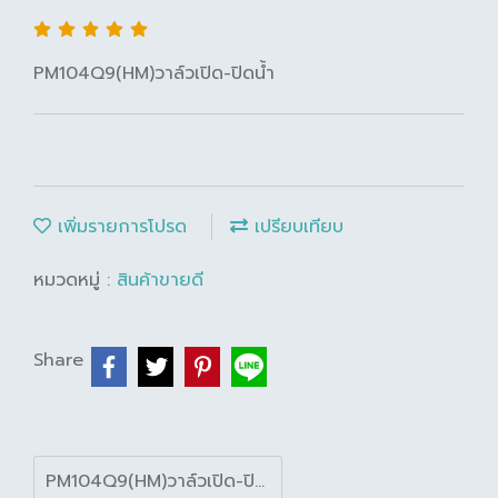
PM104Q9(HM)วาล์วเปิด-ปิดน้ำ
เพิ่มรายการโปรด
เปรียบเทียบ
หมวดหมู่ :
สินค้าขายดี
Share
PM104Q9(HM)วาล์วเปิด-ปิดน้ำ