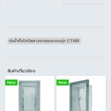
ท่อน้ำทิ้งโถปัสสาวะชายแบบกระปุก CT681
สินค้าเกี่ยวข้อง
New
New