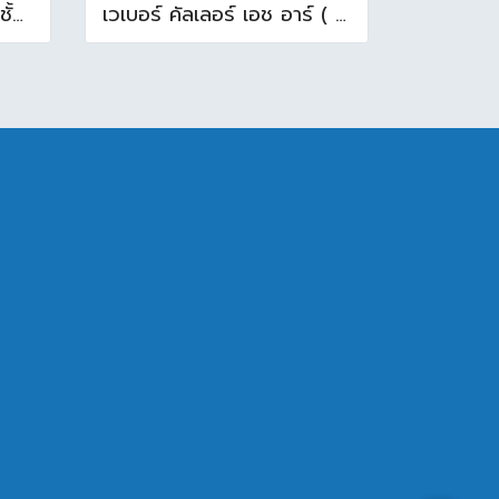
TB4060-06 ตู้ลิ้นชัก 3 ชั้น ( 45.7 x 54 x 65.5cm ) สีขาว
เวเบอร์ คัลเลอร์ เอช อาร์ ( ยาแนวสระว่ายน้ำ ) 18.5 กก. สีดำ