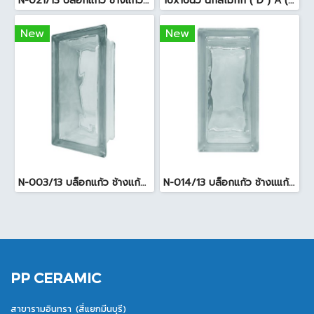
N-021/13 บล็อกแก้ว ช้างแก้ว WOW แก้วประดับฟ้า ( 24X11.5X8cm )
16x16นิ้ว นกสโมกกี้ ( D ) A (Pack6)
New
New
N-003/13 บล็อกแก้ว ช้างแก้ว WOW พริ้วแก้ว ( 24x11.5x8cm )
N-014/13 บล็อกแก้ว ช้างแแก้ว WOW หยาดเพชร ( 24x11.5x8 cm.)
PP CERAMIC
สาขารามอินทรา (สี่แยกมีนบุรี)