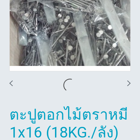
ตะปูตอกไม้ตราหมี
1x16 (18KG./ลัง)