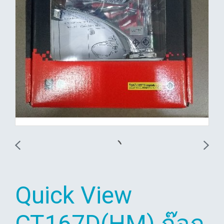
Quick View
CT167D(HM) ก๊อก