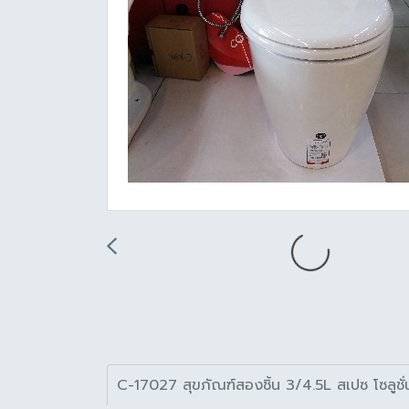
C-17027 สุขภัณฑ์สองชิ้น 3/4.5L สเปซ โซลูชั่