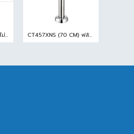
BT216PP(H) อ่างอาบน้ำ ไม่มีมือจับพร้อมสะดือ ( 70x1.60x.39 cm ) สีขาว
CT457XNS (70 CM) ฟลัชวาล์วโถสุขภัณฑ์มีล็อคในตัว