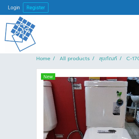
Login
Register
Home
All products
สุขภัณฑ์
C-170
New