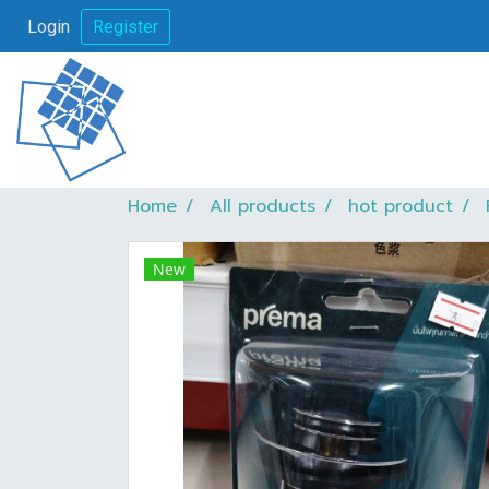
Login
Register
Home
All products
hot product
New