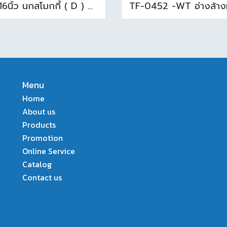
16x16นิ้ว นกสโมกกี้ ( D ) A (Pack6)
Menu
Home
About us
Products
Promotion
Online Service
Catalog
Contact us