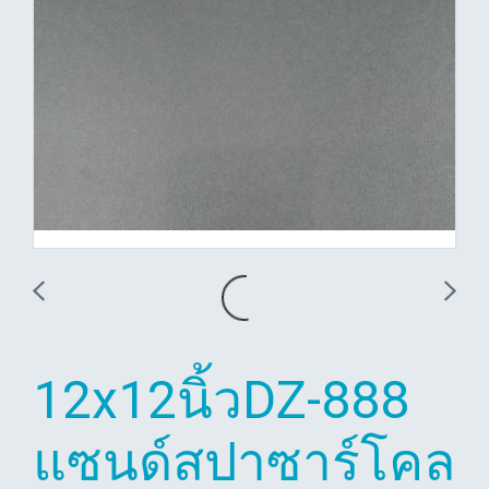
12x12นิ้วDZ-888
แซนด์สปาซาร์โคล