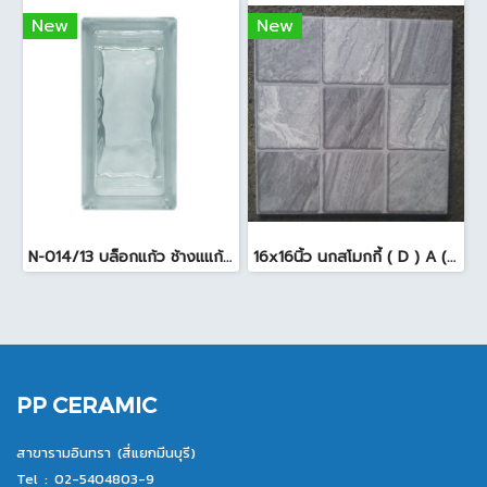
New
New
N-014/13 บล็อกแก้ว ช้างแแก้ว WOW หยาดเพชร ( 24x11.5x8 cm.)
16x16นิ้ว นกสโมกกี้ ( D ) A (Pack6)
PP CERAMIC
สาขารามอินทรา (สี่แยกมีนบุรี)
Tel :
02-5404803-9