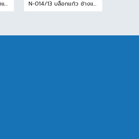
N-021/13 บล็อกแก้ว ช้างแก้ว WOW แก้วประดับฟ้า ( 24X11.5X8cm )
N-014/13 บล็อกแก้ว ช้างแแก้ว WOW หยาดเพชร ( 24x11.5x8 cm.)