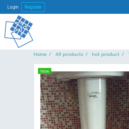
Login
Register
Home
All products
hot product
New