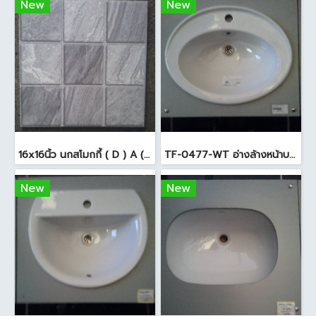
New
New
16x16นิ้ว นกสโมกกี้ ( D ) A (Pack6)
TF-0477-WT อ่างล้างหน้าบนเคาน์เตอร์ สีขาว
New
New