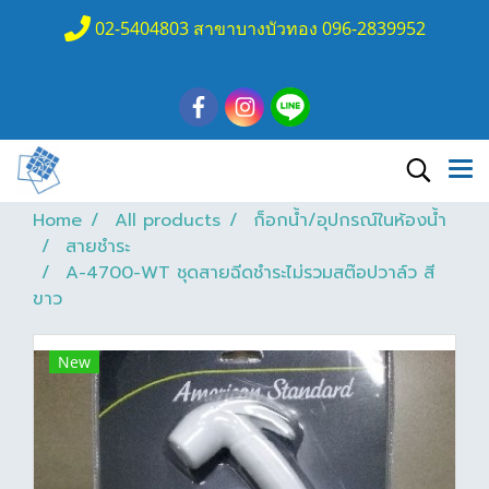
02-5404803 สาขาบางบัวทอง 096-2839952
Home
All products
ก็อกน้ำ/อุปกรณ์ในห้องน้ำ
สายชำระ
A-4700-WT ชุดสายฉีดชำระไม่รวมสต๊อปวาล์ว สี
ขาว
New