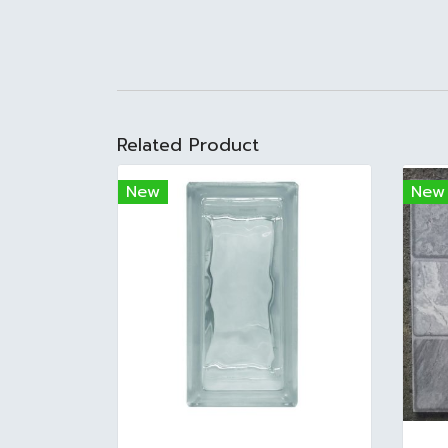
Related Product
New
New