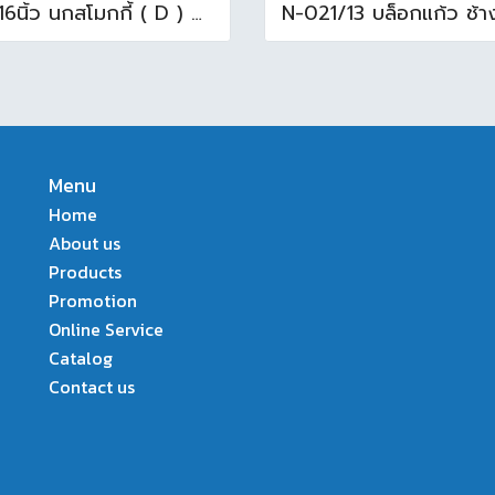
16x16นิ้ว นกสโมกกี้ ( D ) A (Pack6)
Menu
Home
About us
Products
Promotion
Online Service
Catalog
Contact us