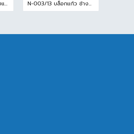
N-021/13 บล็อกแก้ว ช้างแก้ว WOW แก้วประดับฟ้า ( 24X11.5X8cm )
N-003/13 บล็อกแก้ว ช้างแก้ว WOW พริ้วแก้ว ( 24x11.5x8cm )