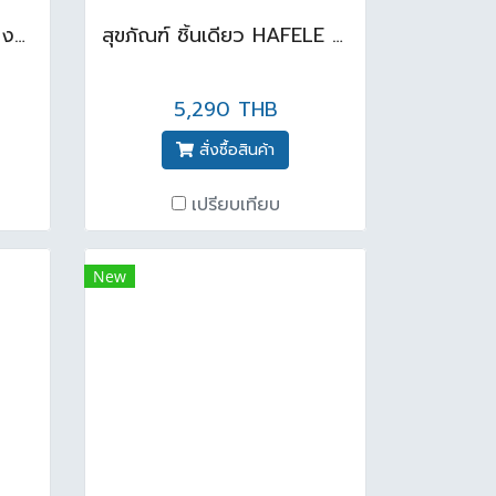
TF-0979-WT-O อ่างล้างหน้าแขวน วินสตัน +VP -1502 สีขาว
สุขภัณฑ์ ชิ้นเดียว HAFELE 495.61.474 3/4.5L สีขาว
5,290 THB
สั่งซื้อสินค้า
เปรียบเทียบ
New