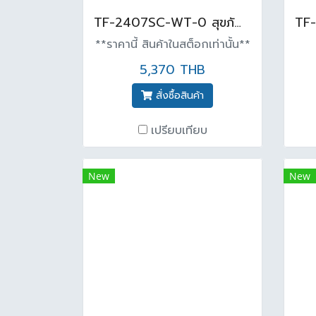
TF-2407SC-WT-0 สุขภัณฑ์สองชิ้น 3/4.2L รุ่น COBPACT CODIE สีขาว
**ราคานี้ สินค้าในสต็อกเท่านั้น**
5,370 THB
สั่งซื้อสินค้า
เปรียบเทียบ
New
New