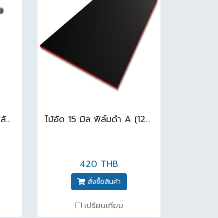
CT457XNS (70 CM) ฟลัชวาล์วโถสุขภัณฑ์มีล็อคในตัว
ไม้อัด 15 มิล ฟิล์มดำ A (122x244cm.)
420 THB
สั่งซื้อสินค้า
เปรียบเทียบ