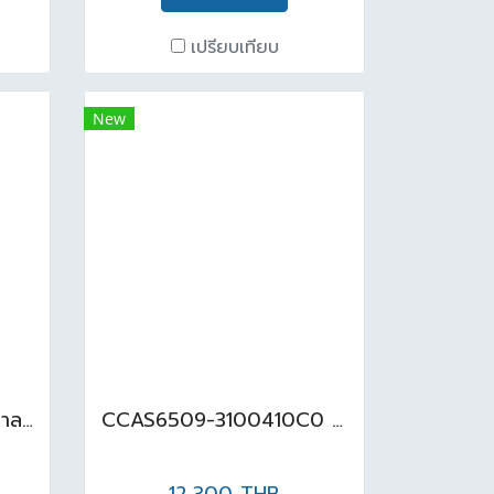
เปรียบเทียบ
New
A-8614-000-50 ฟลัชวาลว์ปัสสาวะชาย เซ็นเซอร์ฝังผนัง
CCAS6509-3100410C0 โถปัสสาวะชาย แบบแขวนผนัง (BACK INLET)