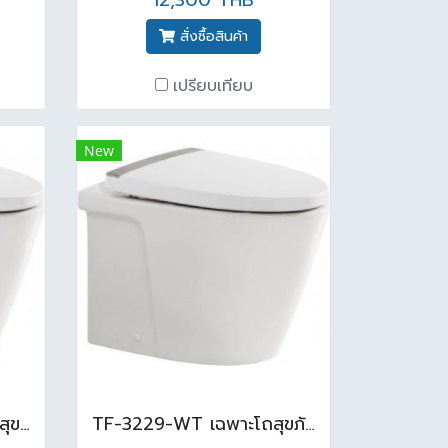
12,300 THB
สั่งซื้อสินค้า
เปรียบเทียบ
New
TF-3229P-WT เฉพาะโถสุขภัณฑ์ฟลัช ตั้งพืน +ท่อ VP3815 (ไม่รวมฝา) สีขาว
TF-3229-WT เฉพาะโถสุขภัณฑ์ฟลัช ตั้งพื้น ( ไม่รวมฝา ) สีขาว