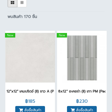
พบสินค้า 170 ชิ้น
New
New
12"x12" เคมบริดจ์ (II) ขาว A (Pack 11)
8x12'' อะคอร่า (II) เทา PM (Pack16
฿185
฿230
สั่งซื้อสินค้า
สั่งซื้อสินค้า