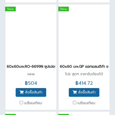
New
New
60x60cm.RO-6699N ซุปเปอร์ แบล็คนาโน A ( Pack4 )
60x60 cm.GP แอทแลนติก้า ขาว 
new
โปร สุดๆ ราคาจับต้องได้
฿504
฿414.72
สั่งซื้อสินค้า
สั่งซื้อสินค้า
เปรียบเทียบ
เปรียบเทียบ