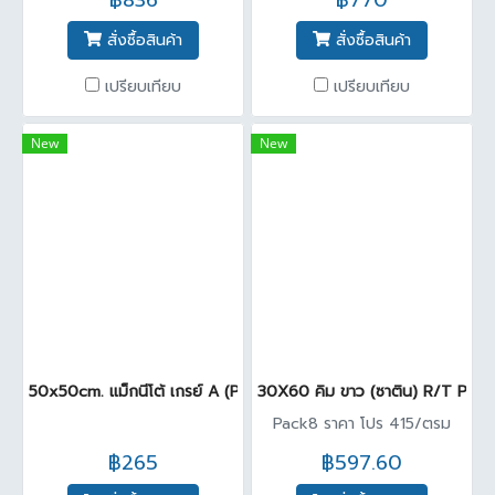
฿836
฿770
สั่งซื้อสินค้า
สั่งซื้อสินค้า
เปรียบเทียบ
เปรียบเทียบ
New
New
50x50cm. แม็กนีโต้ เกรย์ A (Pack4)
30X60 คิม ขาว (ซาติน) R/T PM
Pack8 ราคา โปร 415/ตรม
฿265
฿597.60