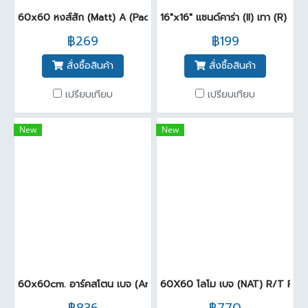
60x60 หงส์สัก (Matt) A (Pack 3)
16"x16" แซนด์คาร่า (II) เทา (R) PM
฿269
฿199
สั่งซื้อสินค้า
สั่งซื้อสินค้า
เปรียบเทียบ
เปรียบเทียบ
New
New
60x60cm. อาร์คสโตน เบจ (Ant-SL) R/T PM (PK4)
60X60 โลโม เบจ (NAT) R/T PM 