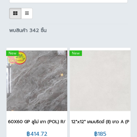
พบสินค้า 342 ชิ้น
New
New
60X60 GP ลูโม่ เทา (POL) R/T PM (P.4)
12"x12" เคมบริดจ์ (II) ขาว A (Pack 
฿414.72
฿185